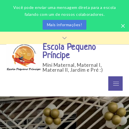
Você pode enviar uma mensagem direta para a escola
falando com um de nossos colaboradores.
Mais informações!
Skip
to
Escola Pequeno
content
Príncipe
Mini Maternal, Maternal I,
Maternal II, Jardim e Pré :)
Menu